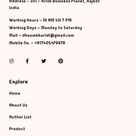
Address - 301 – Krish Business Planet, Rajkot
India
Working Hours – 10 AM till 7 PM
Working Days – Monday to Saturday
Mail – dhoomkharidi@gmail.com
Mobile No. – +917405479678
Instagram
Facebook
Twitter
Pinterest
Explore
Home
About Us
Author List
Product