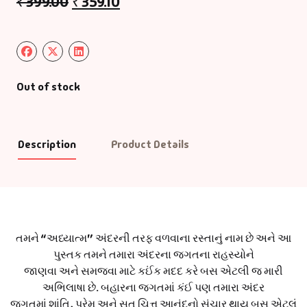
₹
399.00
₹
359.10
Out of stock
Description
Product Details
તમને “અધ્યાત્મ” અંદરની તરફ વળવાના રસ્તાનું નામ છે અને આ
પુસ્તક તમને તમારા અંદરના જગતના રાહસ્યોને
જાણવા અને સમજવા માટે કઈંક મદદ કરે બસ એટલી જ મારી
અભિલાષા છે. બહારના જગતમાં કંઈ પણ તમારા અંદર
જગતમાં શાંતિ, પ્રેમ અને સત ચિત્ત આનંદનો સંચાર થાય બસ એટલું