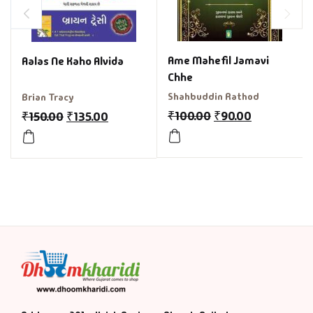
Ame Mahefil Jamavi
Aalas Ne Kaho Alvida
Chhe
Shahbuddin Rathod
Brian Tracy
₹
100.00
₹
90.00
₹
150.00
₹
135.00