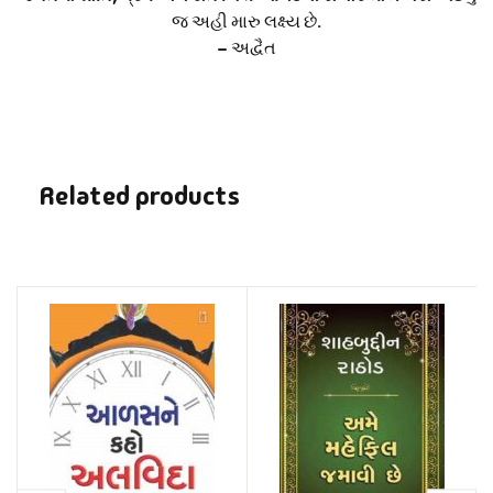
જ અહી મારુ લક્ષ્ય છે.
– અદ્વૈત
Related products