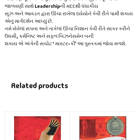
જાળવણી સાથે Leadershipની મદદથી ધંધાકીય
સૂઝ અને આવડત દ્વારા ઊંચા રાખેલા ધ્યેયોને કેવી રીતે પામી શકાય
એનું માર્ગદર્શન આપ્યું છે.
તમે સેવેલાં સપના અને તાકેલાં ઊંચા નિશાન કેવી રીતે સાકર કરીને
ઉધમી, કર્મનિષ્ટ અને સફળ બિઝનેસમેન બની
શકાય એ અંગેની સચોટ ‘ માસ્ટર-કી’ આ પુસ્તકમાં જોવા મળશે.
Related products