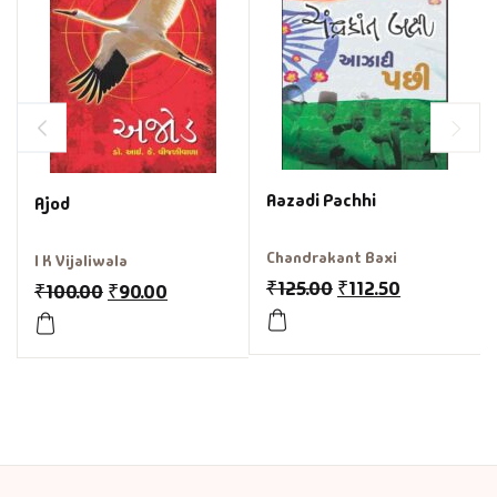
Aazadi Pachhi
Ajod
Chandrakant Baxi
I K Vijaliwala
₹
125.00
₹
112.50
₹
100.00
₹
90.00