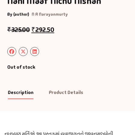
Nahi Maaf Nichu Nishan
By (author)
N R Narayanmurty
₹
325.00
₹
292.50
Out of stock
Description
Product Details
નારાયણ મૂર્તિએ આ પુસ્તકમાં યુવાજગતને જીવનમૂલ્યોની