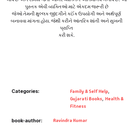
Fantasy
પુસ્તક એવી વ્યક્તિઓ માટે એકદમ જરૂરી છે
જેઓ તેમની ક્ષુલ્લક જીંદગીને કઈંક ઉપયોગી અને અર્થપૂર્ણ
Finance
બનાવવા માંગતા હોય. જેથી કરીને આંતરિક શાંતી અને સુખની
પ્રાપ્તિ
કરી શકે.
Ghazals & Poetr
Gift A Book
GPSC
GPSC Mains
Categories:
Family & Self Help
,
GPSC Prelims
Gujarati Books
,
Health &
Fitness
Health & Fitnes
Ravindra Kumar
book-author
History