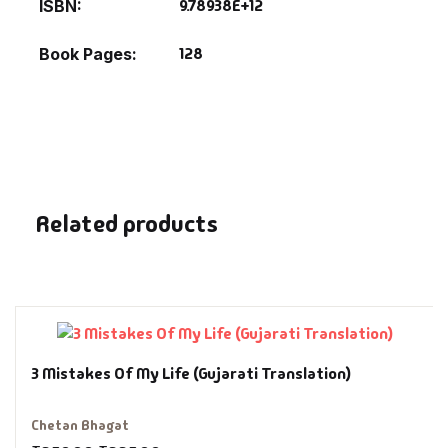
9.78938E+12
ISBN
History & Politi
128
Book Pages
Humour
Informative
Inspirational
Related products
Literary
Literature & Fic
Love & Romance
3 Mistakes Of My Life (Gujarati Translation)
Mamlatdar
Chetan Bhagat