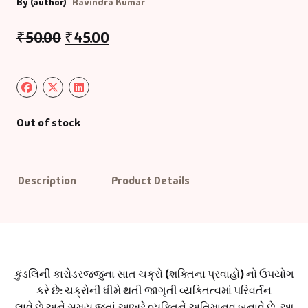
By (author)
Ravindra Kumar
Default Catego
₹
50.00
₹
45.00
DVDs
DVDs & Mugs
Out of stock
Educational
English Books
Description
Product Details
Essays
Exam Books
કુંડલિની કારોડરજ્જુના સાત ચક્રો (શક્તિના પ્રવાહો) નો ઉપયોગ
Family & Self He
કરે છે: ચક્રોની ધીમે થતી જાગૃતી વ્યક્તિત્વમાં પરિવર્તન
લાવે છે અને સમય જતાં આખરે વ્યક્તિને અતિમાનવ બનાવે છે. આ