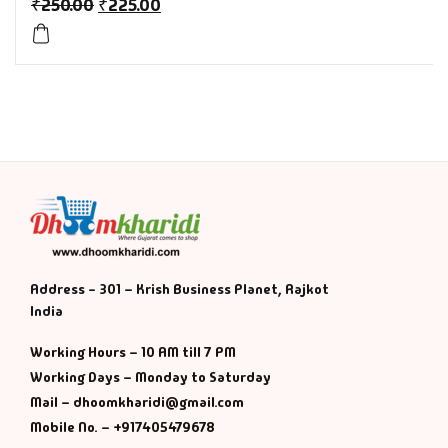
₹
250.00
₹
225.00
Management
Management & S
Maps & Selfhelp
Address - 301 – Krish Business Planet, Rajkot
India
Working Hours – 10 AM till 7 PM
Working Days – Monday to Saturday
Mail – dhoomkharidi@gmail.com
Mobile No. – +917405479678