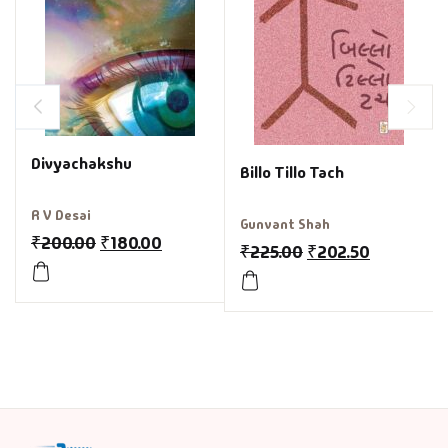
Divyachakshu
Billo Tillo Tach
R V Desai
Gunvant Shah
₹
200.00
₹
180.00
₹
225.00
₹
202.50