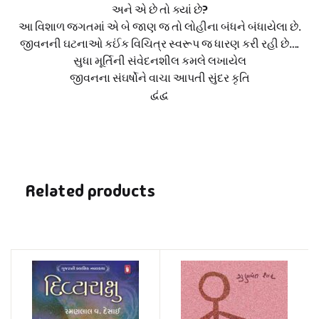
અને એ છે તો ક્યાં છે?
આ વિશાળ જગતમાં એ બે જાણ જ તો લોહીના બંધને બંધાયેલા છે.
જીવનની ઘટનાઓ કઈંક વિચિત્ર સ્વરૂપ જ ધારણ કરી રહી છે….
સુધા મૂર્તિની સંવેદનશીલ કમલે લખાયેલ
જીવનના સંઘર્ષોને વાચા આપતી સુંદર કૃતિ
દ્વંદ્વ
Related products