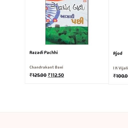
Aazadi Pachhi
Ajod
Chandrakant Baxi
I K Vija
₹
125.00
₹
112.50
₹
100.