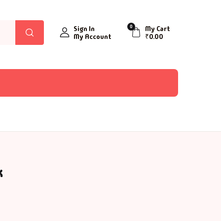
0
Sign In
My Cart
My Account
₹
0.00
k