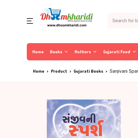
Home
Books
Authors
Gujarati Food
Home
Product
Gujarati Books
Sanjivani Spa