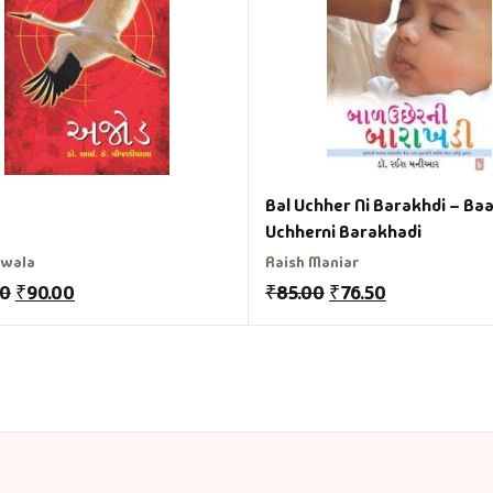
Bal Uchher Ni Barakhdi – Baa
Uchherni Barakhadi
liwala
Raish Maniar
00
₹
90.00
₹
85.00
₹
76.50