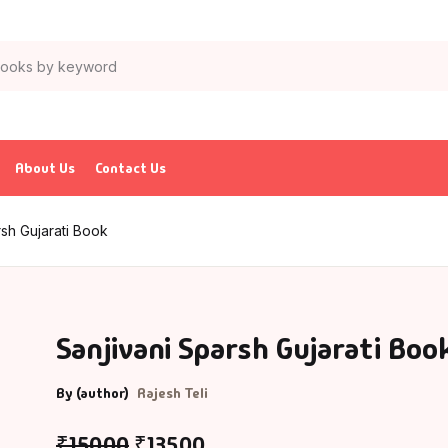
About Us
Contact Us
rsh Gujarati Book
Sanjivani Sparsh Gujarati Boo
By (author)
Rajesh Teli
₹
150.00
₹
135.00