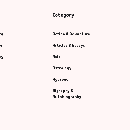
Category
cy
Action & Adventure
se
Articles & Essays
cy
Asia
Astrology
Ayurved
Bigraphy &
Autobiography