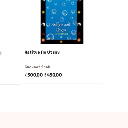
Jule Verne
₹
250.00
Astitva No Utsav
l
Gunvant Shah
₹
500.00
₹
450.00