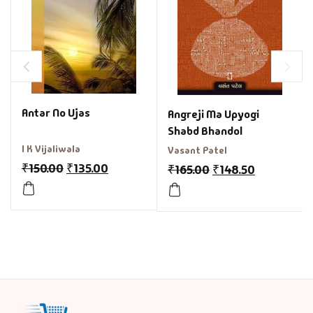
Antar No Ujas
Angreji Ma Upyogi
Shabd Bhandol
I K Vijaliwala
Vasant Patel
₹
150.00
₹
135.00
₹
165.00
₹
148.50