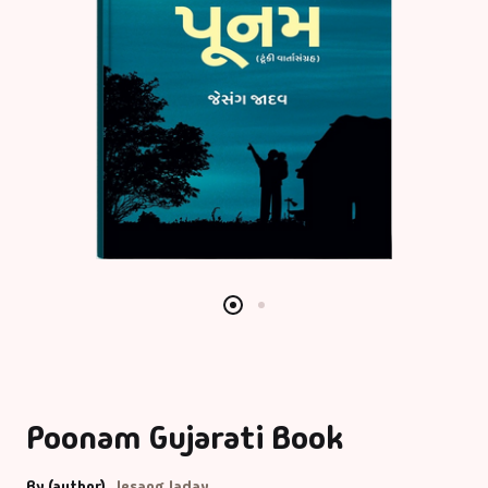
Poonam Gujarati Book
By (author)
Jesang Jadav