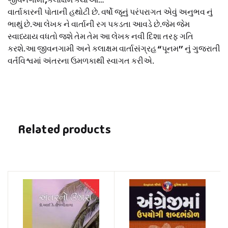
વાર્તાકારની પોતાની હથોટી છે. વર્ષો જૂનું પરંપરાગત એવું અનુભવ નું
ભાથું છે.આ લેખક ને વાર્તાની રગ પકડતા આવડે છે.જેમ જેમ
સ્વાધ્યાય વધતો જશે તેમ તેમ આ લેખક નવી દિશા તરફ ગતિ
કરશે.આ જીવનગામી અને કલાક્ષમ વાર્તાસંગ્રહ “પૂનમ” નું ગુજરાતી
વર્તવિશ્વમાં અંતરના ઉમળકાથી સ્વાગત કરીએ.
Related products