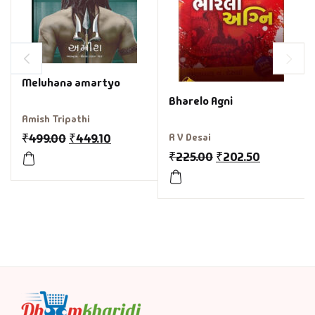
Meluhana amartyo
Bharelo Agni
Amish Tripathi
₹
499.00
₹
449.10
R V Desai
₹
225.00
₹
202.50