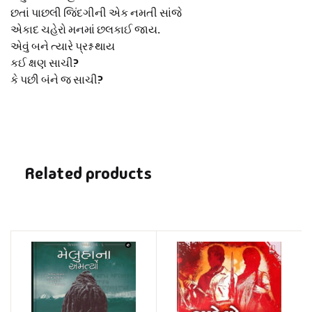
છતાં પાછલી જિંદગીની એક નમતી સાંજે
એકાદ ચહેરો મનમાં છલકાઈ જાય.
એવું બને ત્યારે પ્રશ્ન થાય
કઈ ક્ષણ સાચી?
કે પછી બંને જ સાચી?
Related products